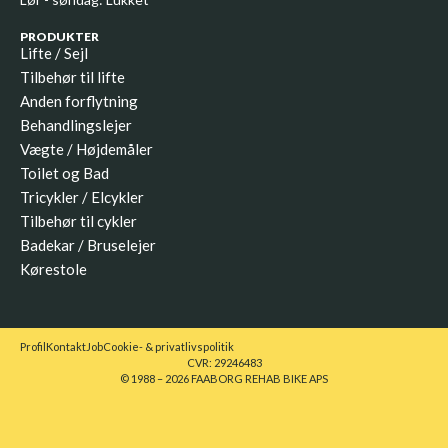
PRODUKTER
Lifte / Sejl
Tilbehør til lifte
Anden forflytning
Behandlingslejer
Vægte / Højdemåler
Toilet og Bad
Tricykler / Elcykler
Tilbehør til cykler
Badekar / Bruselejer
Kørestole
Profil
Kontakt
Job
Cookie- & privatlivspolitik
CVR: 29246483
© 1988 – 2026 FAABORG REHAB BIKE APS