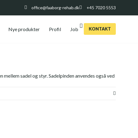
office@faaborg-rehab.dk
+45 7020 5553
Nye produkter
Profil
Job
KONTAKT
n mellem sadel og styr. Sadelpinden anvendes også ved