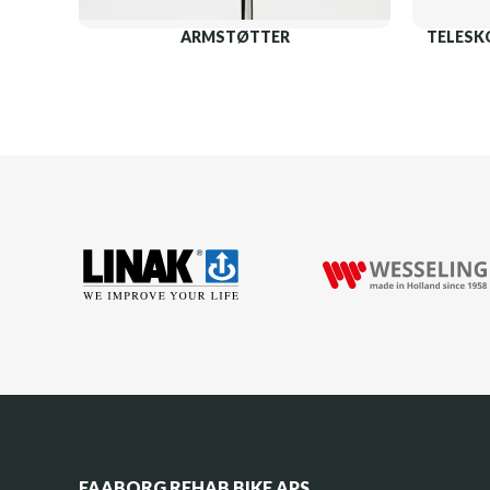
ARMSTØTTER
TELESK
FAABORG REHAB BIKE APS