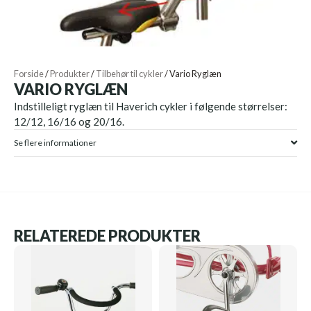
Forside
/
Produkter
/
Tilbehør til cykler
/
Vario Ryglæn
VARIO RYGLÆN
Indstilleligt ryglæn til Haverich cykler i følgende størrelser:
12/12, 16/16 og 20/16.
Se flere informationer
RELATEREDE PRODUKTER