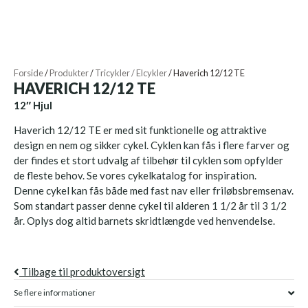
Forside
/
Produkter
/
Tricykler / Elcykler
/
Haverich 12/12 TE
HAVERICH 12/12 TE
12″ Hjul
Haverich 12/12 TE er med sit funktionelle og attraktive
design en nem og sikker cykel. Cyklen kan fås i flere farver og
der findes et stort udvalg af tilbehør til cyklen som opfylder
de fleste behov. Se vores cykelkatalog for inspiration.
Denne cykel kan fås både med fast nav eller friløbsbremsenav.
Som standart passer denne cykel til alderen 1 1/2 år til 3 1/2
år. Oplys dog altid barnets skridtlængde ved henvendelse.
Tilbage til produktoversigt
Se flere informationer