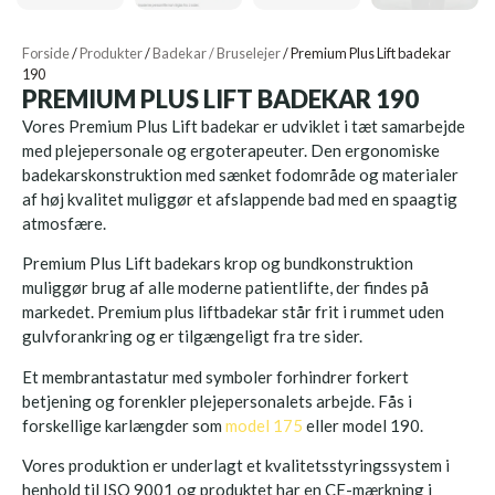
Forside
/
Produkter
/
Badekar / Bruselejer
/
Premium Plus Lift badekar
190
PREMIUM PLUS LIFT BADEKAR 190
Vores Premium Plus Lift badekar er udviklet i tæt samarbejde
med plejepersonale og ergoterapeuter. Den ergonomiske
badekarskonstruktion med sænket fodområde og materialer
af høj kvalitet muliggør et afslappende bad med en spaagtig
atmosfære.
Premium Plus Lift badekars krop og bundkonstruktion
muliggør brug af alle moderne patientlifte, der findes på
markedet. Premium plus liftbadekar står frit i rummet uden
gulvforankring og er tilgængeligt fra tre sider.
Et membrantastatur med symboler forhindrer forkert
betjening og forenkler plejepersonalets arbejde. Fås i
forskellige karlængder som
model 175
eller model 190.
Vores produktion er underlagt et kvalitetsstyringssystem i
henhold til ISO 9001 og produktet har en CE-mærkning i